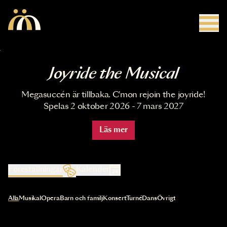
Hoppa till huvudinnehåll
Joyride the Musical
Megasuccén är tillbaka. C'mon rejoin the joyride!
Spelas 2 oktober 2026 - 7 mars 2027
Läs mer
Föreställningar
Kalender
Val av kategori uppdaterar innehållet automatiskt
Alla
Musikal
Opera
Barn och familj
Konsert
Turné
Dans
Övrigt