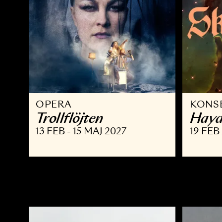
OPERA
K
Trollflöjten
H
13 FEB - 15 MAJ 2027
19