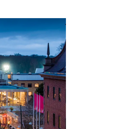
ngsprogram
ra i Säsongsprogrammet