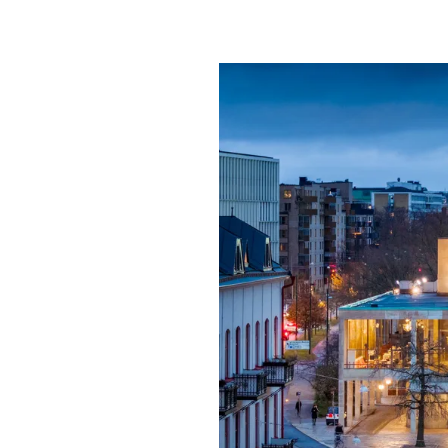
Mat & dry
Förgyll ditt
dryck.