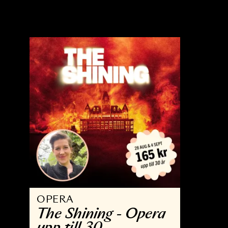
OPERA
K
The Wreckers
M
K
22 MAJ - 9 JUN 2027
2