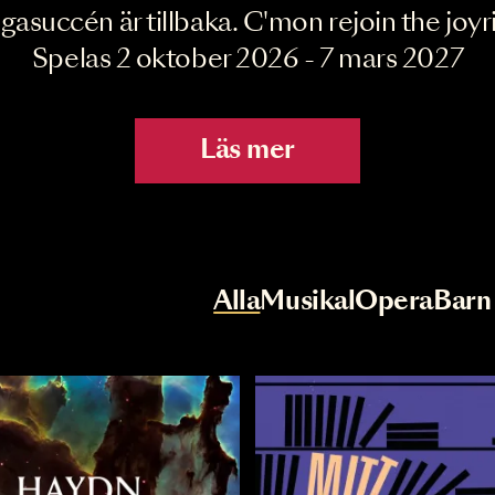
Joyride the Mu
Megasuccén är tillbaka. C'mon rejoin 
Spelas 2 oktober 2026 - 7 mar
Läs mer
r
Val av kategori
Alla
Musikal
Op