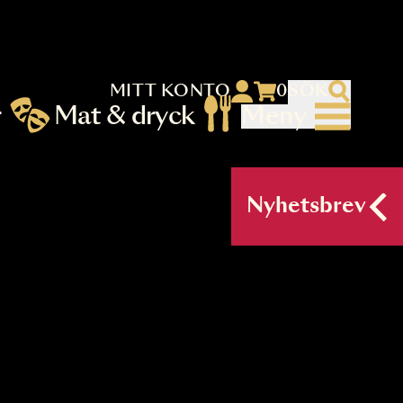
MITT KONTO
 menu)
llningar
Mat & dryck
Me
nu (primary) SV
Nyh