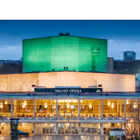
ck
Säso
 besök med mat och
Blädd
26/27