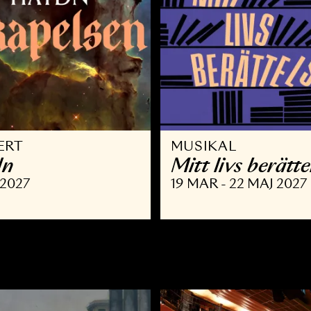
ONSERT
MUSIKAL
aydn
Mitt livs
 FEB 2027
19 MAR - 22