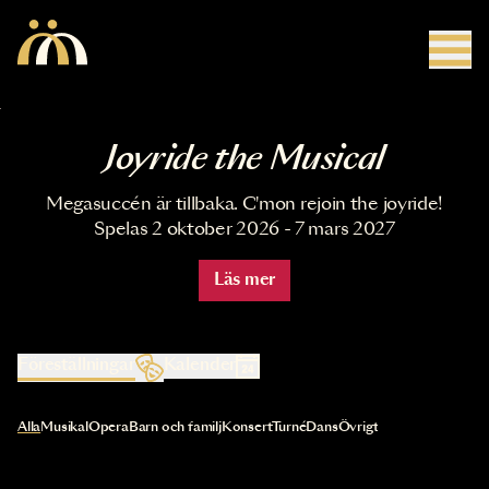
Hoppa till huvudinnehåll
Joyride the Musical
Megasuccén är tillbaka. C'mon rejoin the joyride!
Spelas 2 oktober 2026 - 7 mars 2027
Läs mer
Föreställningar
Kalender
Val av kategori uppdaterar innehållet automatiskt
Alla
Musikal
Opera
Barn och familj
Konsert
Turné
Dans
Övrigt