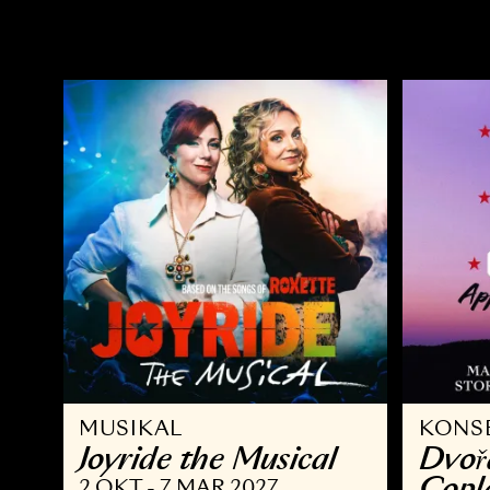
OPERA
Ö
Kvarteret Korpen
A
14 NOV - 10 JAN 2027
2