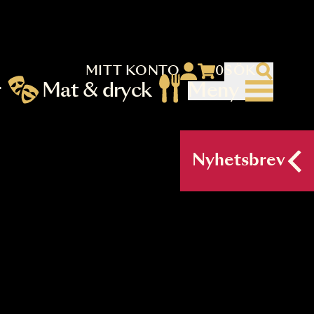
MITT KONTO
 menu)
llningar
Mat & dryck
Me
nu (primary) SV
Nyh