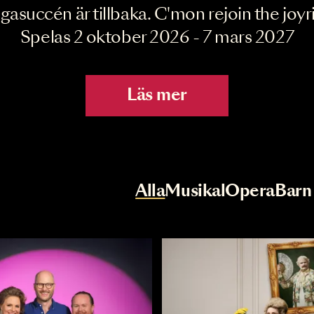
Joyride the Mu
Megasuccén är tillbaka. C'mon rejoin 
Spelas 2 oktober 2026 - 7 mar
Läs mer
r
Val av kategori
Alla
Musikal
Op