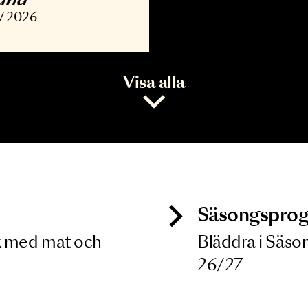
ONSERT
vořák, Barber,
opland
7 NOV 2026
Visa alla