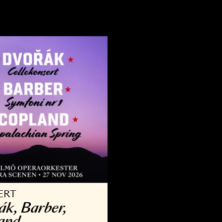
VRIGT
KONSERT
llsång med Operan
Kammar­
9 AUG - 30 AUG 2026
3 OKT - 29 