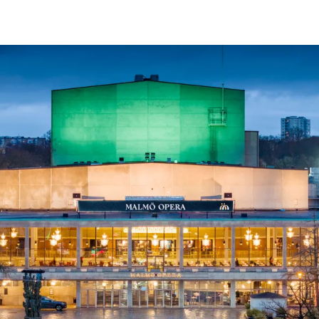
ck
Säso
 besök med mat och
Blädd
26/27