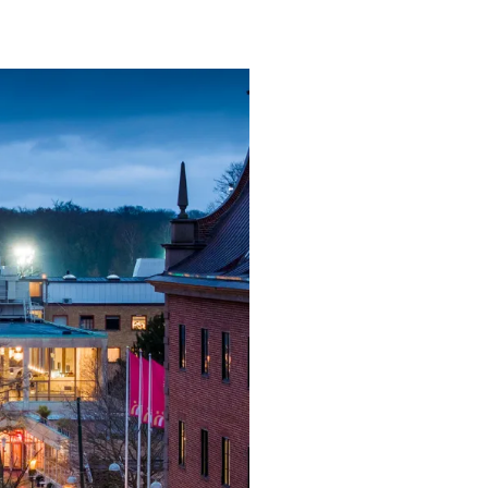
ngsprogram
ra i Säsongsprogrammet