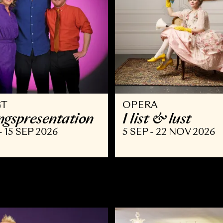
VRIGT
OPERA
äsongspresentation
I list & l
AUG - 15 SEP 2026
5 SEP - 22 