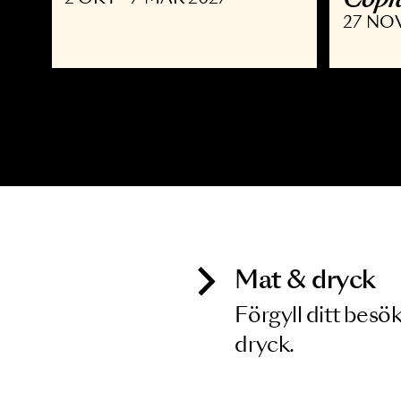
MUSIKAL
K
Joyride the Musical
D
C
2 OKT - 7 MAR 2027
2