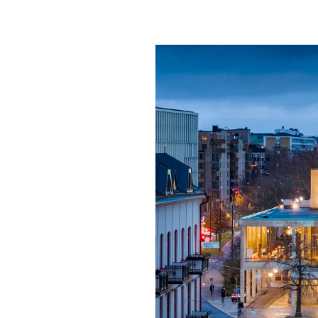
Mat & dry
Förgyll ditt
dryck.