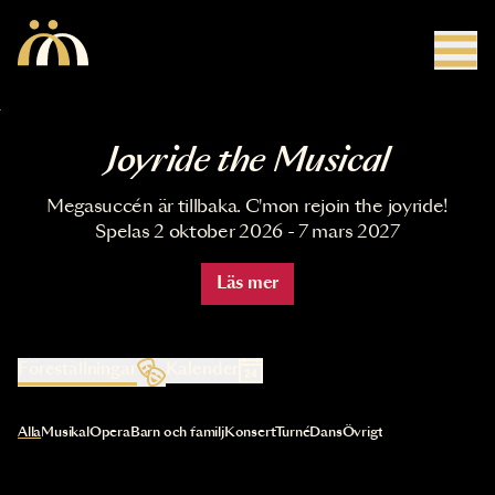
Hoppa till huvudinnehåll
Joyride the Musical
Megasuccén är tillbaka. C'mon rejoin the joyride!
Spelas 2 oktober 2026 - 7 mars 2027
Läs mer
Föreställningar
Kalender
Val av kategori uppdaterar innehållet automatiskt
Alla
Musikal
Opera
Barn och familj
Konsert
Turné
Dans
Övrigt