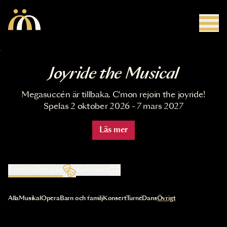
Hoppa till huvudinnehåll
Joyride the Musical
Megasuccén är tillbaka. C'mon rejoin the joyride!
Spelas 2 oktober 2026 - 7 mars 2027
Läs mer
Föreställningar
Kalender
Val av kategori uppdaterar innehållet automatiskt
Alla
Musikal
Opera
Barn och familj
Konsert
Turné
Dans
Övrigt