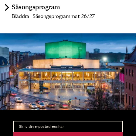
Säsongsprogram
Bläddra i Säsongsprogrammet 26/27
Nyhetsbrev
Ta del av förhandsinformation och biljettsläpp.