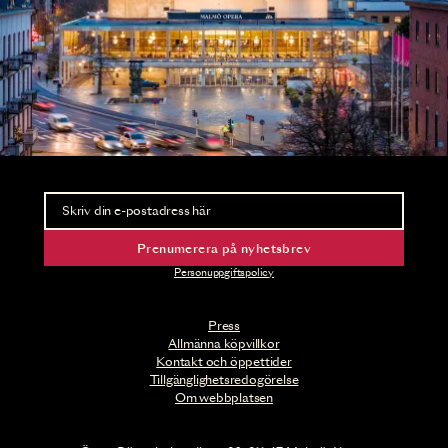
Nyhetsbrev
Ta del av förhandsinformation och biljettsläpp.
Prenumerera på nyhetsbrev
Personuppgiftspolicy
Press
Allmänna köpvillkor
Kontakt och öppettider
Tillgänglighetsredogörelse
Om webbplatsen