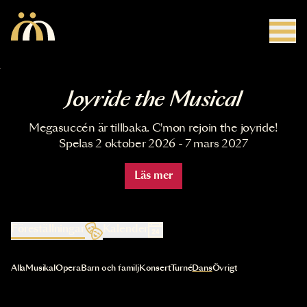
Hoppa till huvudinnehåll
Joyride the Musical
Megasuccén är tillbaka. C'mon rejoin the joyride!
Spelas 2 oktober 2026 - 7 mars 2027
Läs mer
Föreställningar
Kalender
Val av kategori uppdaterar innehållet automatiskt
Alla
Musikal
Opera
Barn och familj
Konsert
Turné
Dans
Övrigt