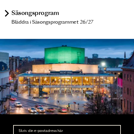
Säsongsprogram
Bläddra i Säsongsprogrammet 26/27
Nyhetsbrev
Ta del av förhandsinformation och biljettsläpp.