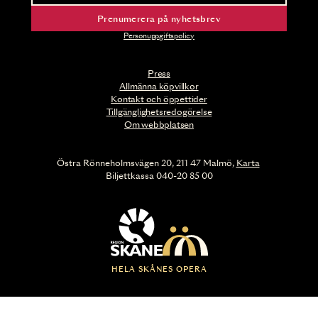
Prenumerera på nyhetsbrev
Personuppgiftspolicy
Press
Allmänna köpvillkor
Kontakt och öppettider
Tillgänglighetsredogörelse
Om webbplatsen
Östra Rönneholmsvägen 20, 211 47 Malmö,
Karta
Biljettkassa 040-20 85 00
HELA SKÅNES OPERA