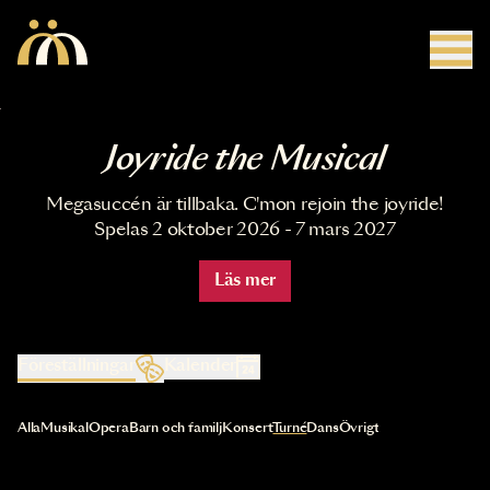
Hoppa till huvudinnehåll
Joyride the Musical
Megasuccén är tillbaka. C'mon rejoin the joyride!
Spelas 2 oktober 2026 - 7 mars 2027
Läs mer
Föreställningar
Kalender
Val av kategori uppdaterar innehållet automatiskt
Alla
Musikal
Opera
Barn och familj
Konsert
Turné
Dans
Övrigt