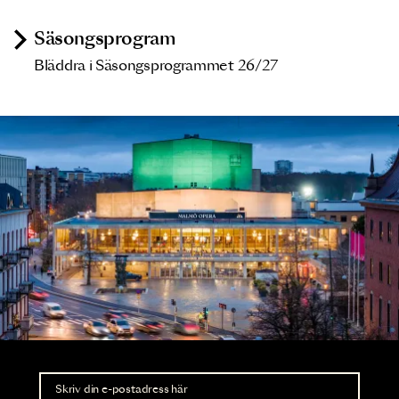
Säsongsprogram
Bläddra i Säsongsprogrammet 26/27
Nyhetsbrev
Ta del av förhandsinformation och biljettsläpp.