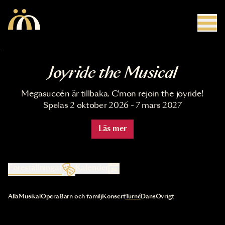
Hoppa till huvudinnehåll
Joyride the Musical
Megasuccén är tillbaka. C'mon rejoin the joyride!
Spelas 2 oktober 2026 - 7 mars 2027
Läs mer
Föreställningar
Kalender
Val av kategori uppdaterar innehållet automatiskt
Alla
Musikal
Opera
Barn och familj
Konsert
Turné
Dans
Övrigt