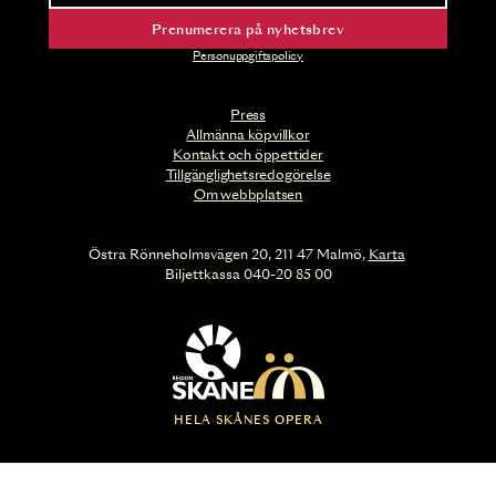
Prenumerera på nyhetsbrev
Personuppgiftspolicy
Press
Allmänna köpvillkor
Kontakt och öppettider
Tillgänglighetsredogörelse
Om webbplatsen
Östra Rönneholmsvägen 20, 211 47 Malmö,
Karta
Biljettkassa 040-20 85 00
HELA SKÅNES OPERA