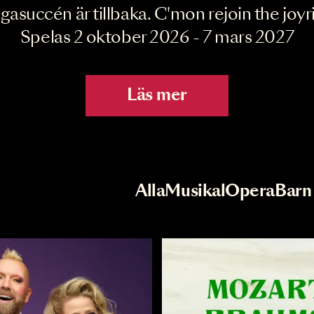
Joyride the Mu
Megasuccén är tillbaka. C'mon rejoin 
Spelas 2 oktober 2026 - 7 mar
Läs mer
r
Val av kategori
Alla
Musikal
Op