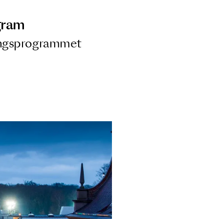
ngsprogram
ra i Säsongsprogrammet