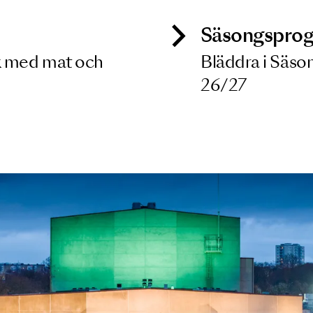
9 OKT 2026
ck
Säso
 besök med mat och
Blädd
26/27