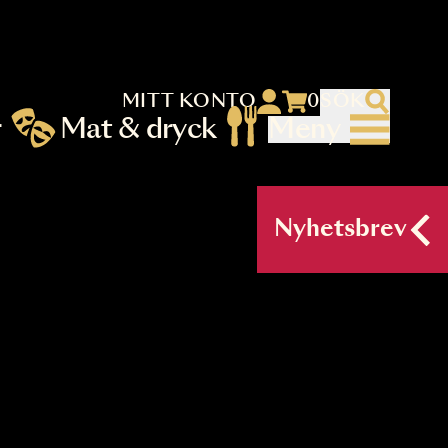
MITT KONTO
 menu)
llningar
Mat & dryck
Me
nu (primary) SV
Nyh