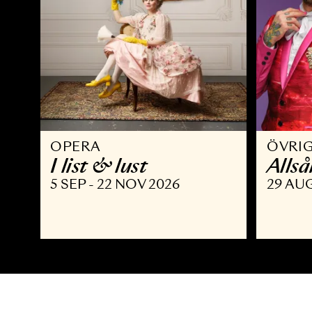
OPERA
Ö
I list & lust
A
5 SEP - 22 NOV 2026
2