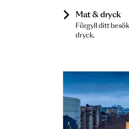
Mat & dry
Förgyll ditt
dryck.