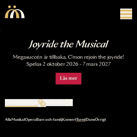
Hoppa till huvudinnehåll
Joyride the Musical
Megasuccén är tillbaka. C'mon rejoin the joyride!
Spelas 2 oktober 2026 - 7 mars 2027
Läs mer
Föreställningar
Kalender
Val av kategori uppdaterar innehållet automatiskt
Alla
Musikal
Opera
Barn och familj
Konsert
Turné
Dans
Övrigt