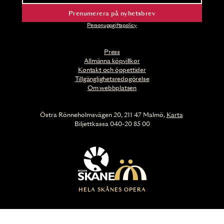
Prenumerera på nyhetsbrev
Personuppgiftspolicy
Press
Allmänna köpvillkor
Kontakt och öppettider
Tillgänglighetsredogörelse
Om webbplatsen
Östra Rönneholmsvägen 20, 211 47 Malmö,
Karta
Biljettkassa 040-20 85 00
HELA SKÅNES OPERA