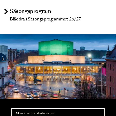
Säsongsprogram
Bläddra i Säsongsprogrammet 26/27
Nyhetsbrev
Ta del av förhandsinformation och biljettsläpp.