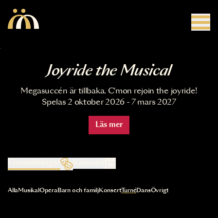
Hoppa till huvudinnehåll
Joyride the Musical
Megasuccén är tillbaka. C'mon rejoin the joyride!
Spelas 2 oktober 2026 - 7 mars 2027
Läs mer
Föreställningar
Kalender
Val av kategori uppdaterar innehållet automatiskt
Alla
Musikal
Opera
Barn och familj
Konsert
Turné
Dans
Övrigt