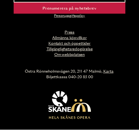
Prenumerera på nyhetsbrev
Personuppgiftspolicy
Press
Allmänna köpvillkor
Kontakt och öppettider
Tillgänglighetsredogörelse
Om webbplatsen
Östra Rönneholmsvägen 20, 211 47 Malmö,
Karta
Biljettkassa 040-20 85 00
HELA SKÅNES OPERA