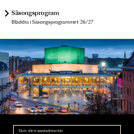
Säsongsprogram
Bläddra i Säsongsprogrammet 26/27
Nyhetsbrev
Ta del av förhandsinformation och biljettsläpp.