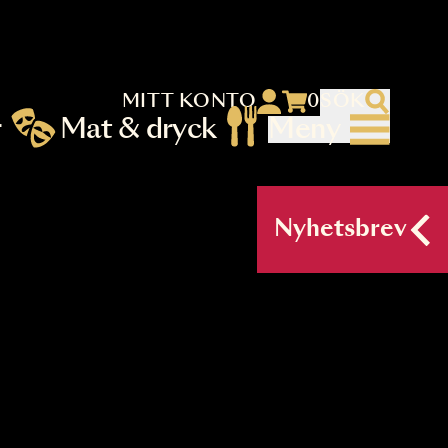
MITT KONTO
 menu)
llningar
Mat & dryck
Me
nu (primary) SV
Nyh