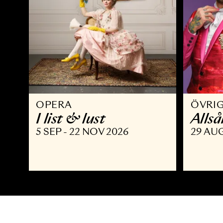
OPERA
Ö
I list & lust
A
5 SEP - 22 NOV 2026
2