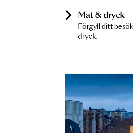
Mat & dry
Förgyll ditt
dryck.