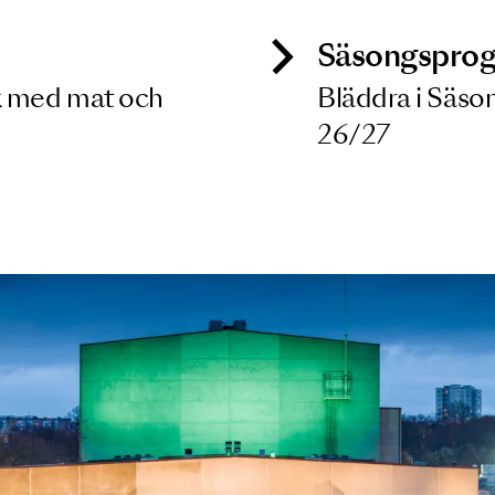
9 OKT 2026
ck
Säso
 besök med mat och
Blädd
26/27