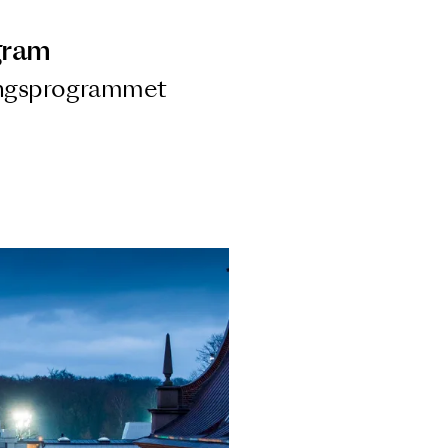
ngsprogram
ra i Säsongsprogrammet