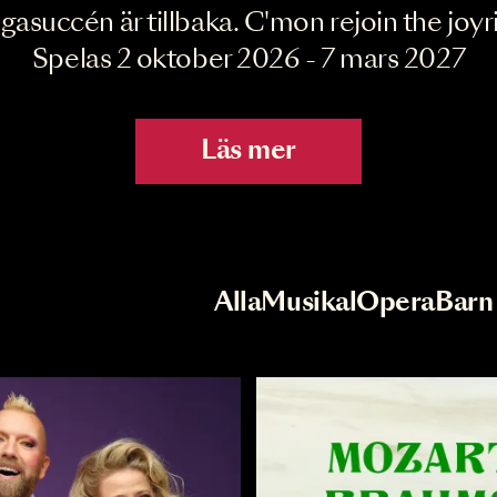
Joyride the Mu
Megasuccén är tillbaka. C'mon rejoin 
Spelas 2 oktober 2026 - 7 mar
Läs mer
r
Val av kategori
Alla
Musikal
Op