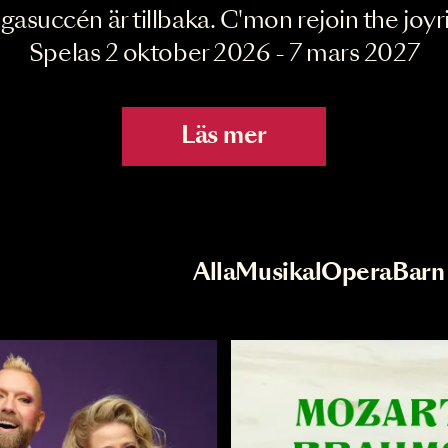
Joyride the Mu
Megasuccén är tillbaka. C'mon rejoin 
Spelas 2 oktober 2026 - 7 mar
Läs mer
r
Val av kategori
Alla
Musikal
Op