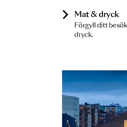
Mat & dry
Förgyll ditt
dryck.