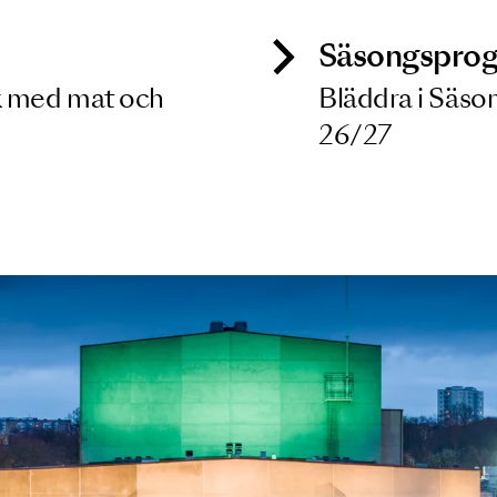
9 OKT 2026
ck
Säso
 besök med mat och
Blädd
26/27