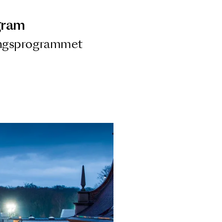
ngsprogram
ra i Säsongsprogrammet