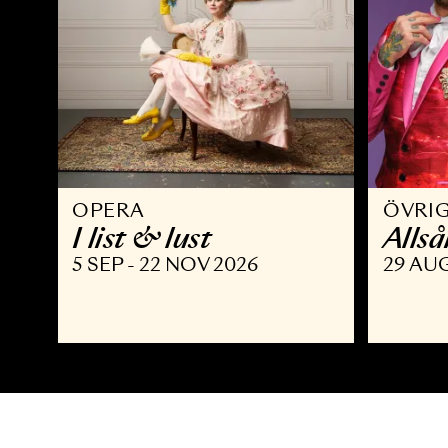
OPERA
Ö
I list & lust
A
5 SEP - 22 NOV 2026
2