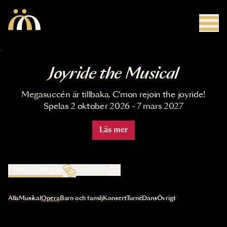
Hoppa till huvudinnehåll
Joyride the Musical
Megasuccén är tillbaka. C'mon rejoin the joyride!
Spelas 2 oktober 2026 - 7 mars 2027
Läs mer
Föreställningar
Kalender
Val av kategori uppdaterar innehållet automatiskt
Alla
Musikal
Opera
Barn och familj
Konsert
Turné
Dans
Övrigt