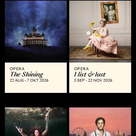
OPERA
OPERA
The Shining
I list & lust
22 AUG - 7 OKT 2026
5 SEP - 22 NOV 2026