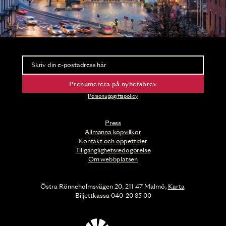
Nyhetsbrev
Ta del av förhandsinformation och biljettsläpp.
Prenumerera på nyhetsbrev
Personuppgiftspolicy
Press
Allmänna köpvillkor
Kontakt och öppettider
Tillgänglighetsredogörelse
Om webbplatsen
Östra Rönneholmsvägen 20, 211 47 Malmö,
Karta
Biljettkassa 040-20 85 00