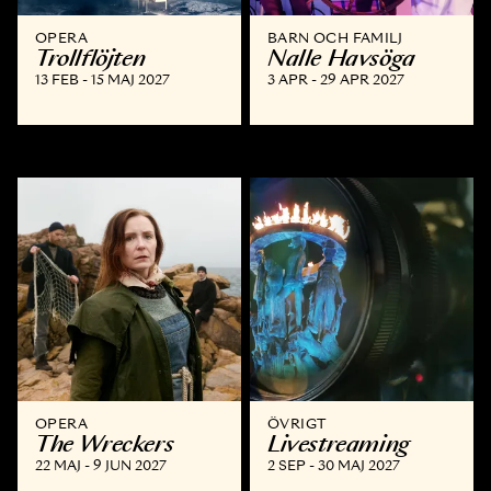
OPERA
BARN OCH FAMILJ
Trollflöjten
Nalle Havsöga
13 FEB - 15 MAJ 2027
3 APR - 29 APR 2027
OPERA
ÖVRIGT
The Wreckers
Livestreaming
22 MAJ - 9 JUN 2027
2 SEP - 30 MAJ 2027