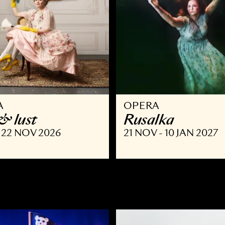
PERA
OPERA
 list & lust
Rusalka
SEP - 22 NOV 2026
21 NOV - 10