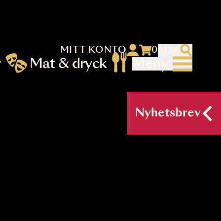
MITT KONTO
 menu)
llningar
Mat & dryck
Me
nu (primary) SV
Nyh