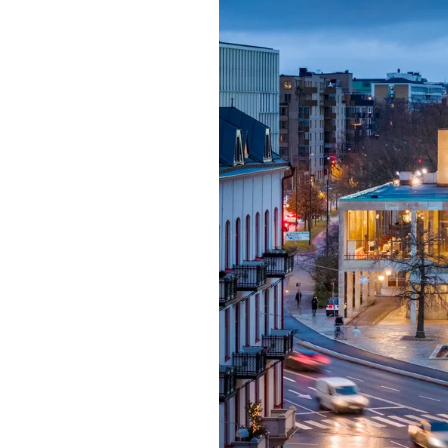
Mat & dry
Förgyll ditt
dryck.