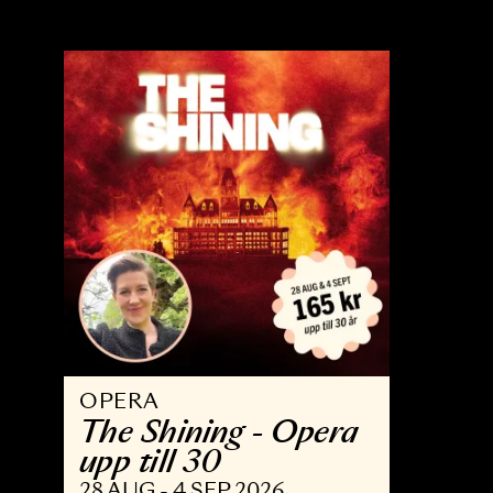
OPERA
B
Trollflöjten
N
13 FEB - 15 MAJ 2027
3 