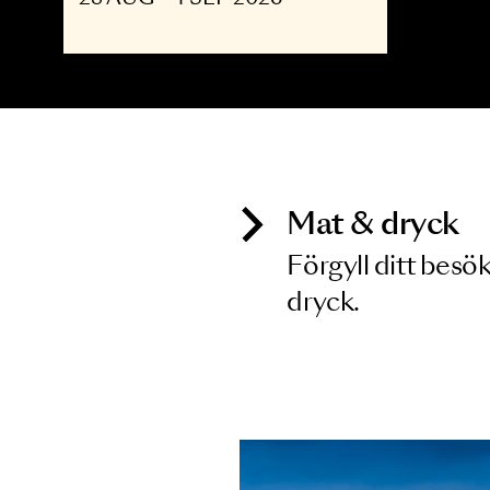
OPERA
The Shining - Opera
upp till 30
28 AUG - 4 SEP 2026