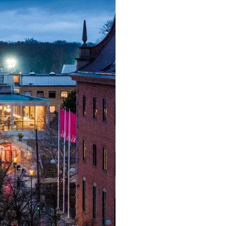
ngsprogram
ra i Säsongsprogrammet