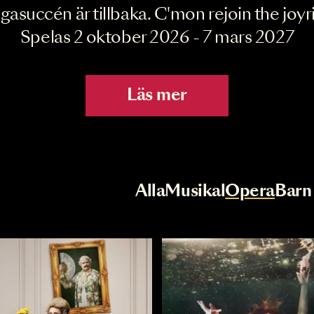
Joyride the Mu
Megasuccén är tillbaka. C'mon rejoin 
Spelas 2 oktober 2026 - 7 mar
Läs mer
r
Val av kategori
Alla
Musikal
Op