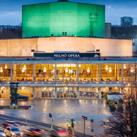
ck
Säso
 besök med mat och
Blädd
26/27