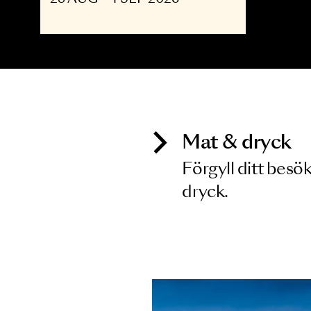
OPERA
The Shining - Opera
upp till 30
28 AUG - 4 SEP 2026