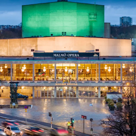
ck
Säso
 besök med mat och
Blädd
26/27