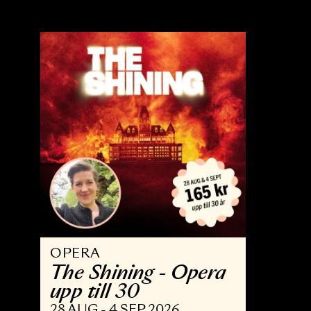
OPERA
B
Trollflöjten
N
13 FEB - 15 MAJ 2027
3 