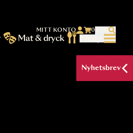
MITT KONTO
 menu)
llningar
Mat & dryck
Me
nu (primary) SV
Nyh