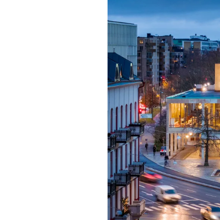
Mat & dry
Förgyll ditt
dryck.