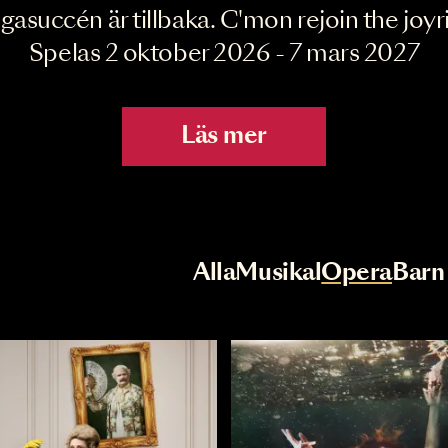
Joyride the Mu
Megasuccén är tillbaka. C'mon rejoin 
Spelas 2 oktober 2026 - 7 mar
Läs mer
r
Val av kategori
Alla
Musikal
Op