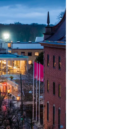
ngsprogram
ra i Säsongsprogrammet