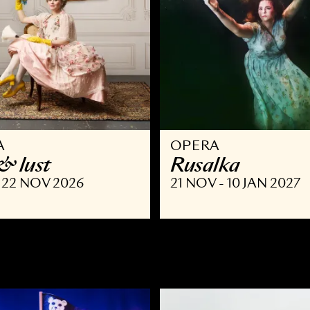
PERA
OPERA
 list & lust
Rusalka
SEP - 22 NOV 2026
21 NOV - 10