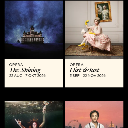
OPERA
OPERA
The Shining
I list & lust
22 AUG - 7 OKT 2026
5 SEP - 22 NOV 2026