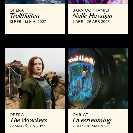
OPERA
BARN OCH FAMILJ
Trollflöjten
Nalle Havsöga
13 FEB - 15 MAJ 2027
3 APR - 29 APR 2027
OPERA
ÖVRIGT
The Wreckers
Livestreaming
22 MAJ - 9 JUN 2027
2 SEP - 30 MAJ 2027