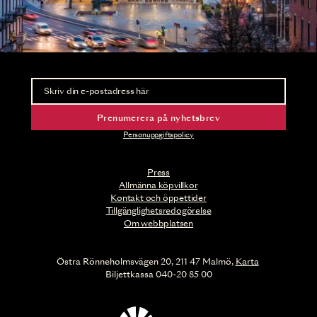
Nyhetsbrev
Ta del av förhandsinformation och biljettsläpp.
Prenumerera på nyhetsbrev
Personuppgiftspolicy
Press
Allmänna köpvillkor
Kontakt och öppettider
Tillgänglighetsredogörelse
Om webbplatsen
Östra Rönneholmsvägen 20, 211 47 Malmö,
Karta
Biljettkassa 040-20 85 00