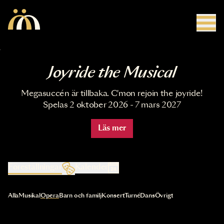
Hoppa till huvudinnehåll
Joyride the Musical
Megasuccén är tillbaka. C'mon rejoin the joyride!
Spelas 2 oktober 2026 - 7 mars 2027
Läs mer
Föreställningar
Kalender
Val av kategori uppdaterar innehållet automatiskt
Alla
Musikal
Opera
Barn och familj
Konsert
Turné
Dans
Övrigt