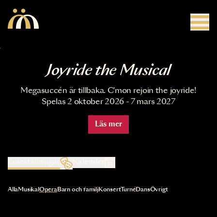
Hoppa till huvudinnehåll
Joyride the Musical
Megasuccén är tillbaka. C'mon rejoin the joyride!
Spelas 2 oktober 2026 - 7 mars 2027
Läs mer
Föreställningar
Kalender
Val av kategori uppdaterar innehållet automatiskt
Alla
Musikal
Opera
Barn och familj
Konsert
Turné
Dans
Övrigt