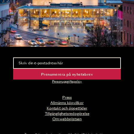
Nyhetsbrev
Ta del av förhandsinformation och biljettsläpp.
Prenumerera på nyhetsbrev
Personuppgiftspolicy
Press
Allmänna köpvillkor
Kontakt och öppettider
Tillgänglighetsredogörelse
Om webbplatsen