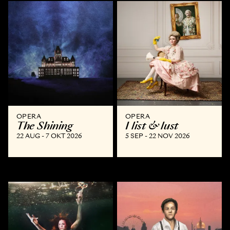
OPERA
OPERA
The Shining
I list & lust
22 AUG - 7 OKT 2026
5 SEP - 22 NOV 2026