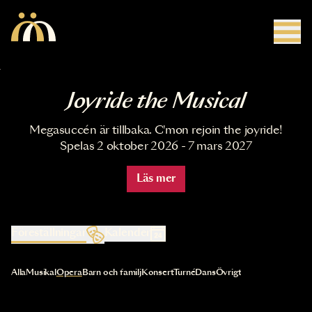
Hoppa till huvudinnehåll
Joyride the Musical
Megasuccén är tillbaka. C'mon rejoin the joyride!
Spelas 2 oktober 2026 - 7 mars 2027
Läs mer
Föreställningar
Kalender
Val av kategori uppdaterar innehållet automatiskt
Alla
Musikal
Opera
Barn och familj
Konsert
Turné
Dans
Övrigt