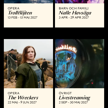
OPERA
BARN OCH FAMILJ
Trollflöjten
Nalle Havsöga
13 FEB - 15 MAJ 2027
3 APR - 29 APR 2027
OPERA
ÖVRIGT
The Wreckers
Livestreaming
22 MAJ - 9 JUN 2027
2 SEP - 30 MAJ 2027