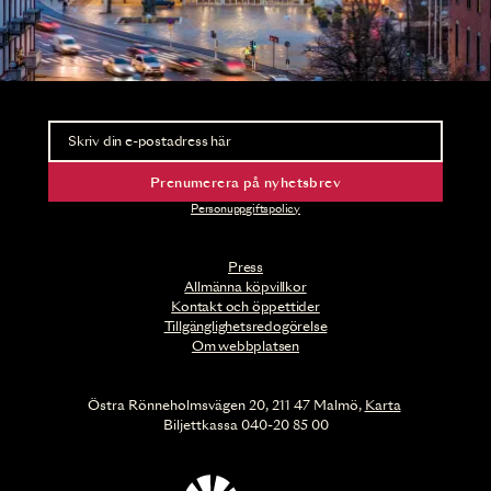
Nyhetsbrev
Ta del av förhandsinformation och biljettsläpp.
Prenumerera på nyhetsbrev
Personuppgiftspolicy
Press
Allmänna köpvillkor
Kontakt och öppettider
Tillgänglighetsredogörelse
Om webbplatsen
Östra Rönneholmsvägen 20, 211 47 Malmö,
Karta
Biljettkassa 040-20 85 00