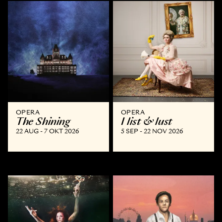
OPERA
OPERA
The Shining
I list & lust
22 AUG - 7 OKT 2026
5 SEP - 22 NOV 2026