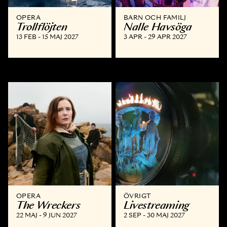
OPERA
BARN OCH FAMILJ
Trollflöjten
Nalle Havsöga
13 FEB - 15 MAJ 2027
3 APR - 29 APR 2027
OPERA
ÖVRIGT
The Wreckers
Livestreaming
22 MAJ - 9 JUN 2027
2 SEP - 30 MAJ 2027