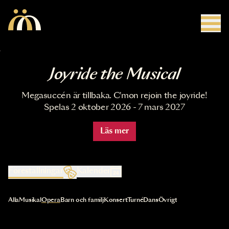
Hoppa till huvudinnehåll
Joyride the Musical
Megasuccén är tillbaka. C'mon rejoin the joyride!
Spelas 2 oktober 2026 - 7 mars 2027
Läs mer
Föreställningar
Kalender
Val av kategori uppdaterar innehållet automatiskt
Alla
Musikal
Opera
Barn och familj
Konsert
Turné
Dans
Övrigt