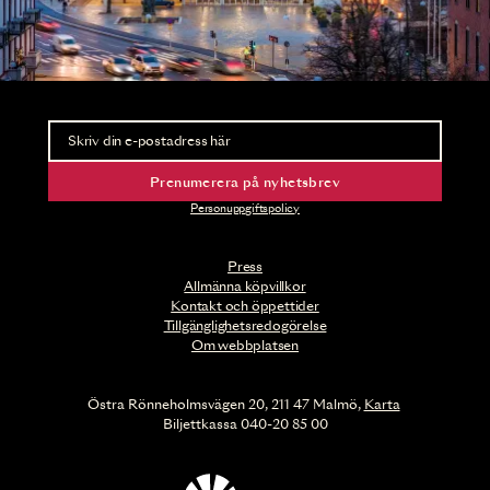
Nyhetsbrev
Ta del av förhandsinformation och biljettsläpp.
Prenumerera på nyhetsbrev
Personuppgiftspolicy
Press
Allmänna köpvillkor
Kontakt och öppettider
Tillgänglighetsredogörelse
Om webbplatsen
Östra Rönneholmsvägen 20, 211 47 Malmö,
Karta
Biljettkassa 040-20 85 00