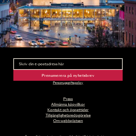
Nyhetsbrev
Ta del av förhandsinformation och biljettsläpp.
Prenumerera på nyhetsbrev
Personuppgiftspolicy
Press
Allmänna köpvillkor
Kontakt och öppettider
Tillgänglighetsredogörelse
Om webbplatsen