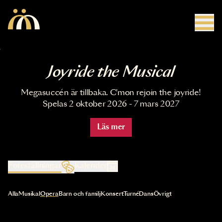
Hoppa till huvudinnehåll
Joyride the Musical
Megasuccén är tillbaka. C'mon rejoin the joyride!
Spelas 2 oktober 2026 - 7 mars 2027
Läs mer
Föreställningar
Kalender
Val av kategori uppdaterar innehållet automatiskt
Alla
Musikal
Opera
Barn och familj
Konsert
Turné
Dans
Övrigt