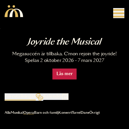
Hoppa till huvudinnehåll
Joyride the Musical
Megasuccén är tillbaka. C'mon rejoin the joyride!
Spelas 2 oktober 2026 - 7 mars 2027
Läs mer
Föreställningar
Kalender
Val av kategori uppdaterar innehållet automatiskt
Alla
Musikal
Opera
Barn och familj
Konsert
Turné
Dans
Övrigt