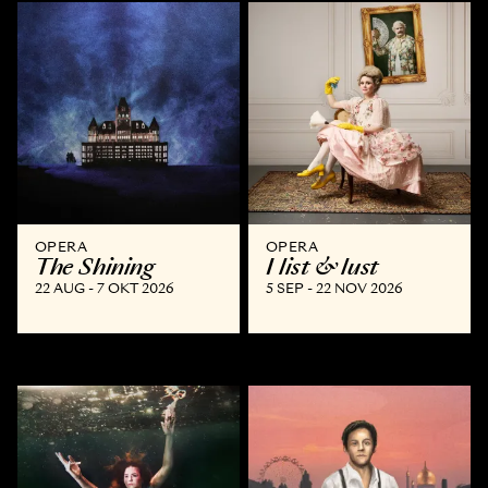
OPERA
OPERA
The Shining
I list & lust
22 AUG - 7 OKT 2026
5 SEP - 22 NOV 2026