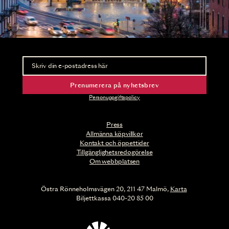
Nyhetsbrev
Ta del av förhandsinformation och biljettsläpp.
Prenumerera på nyhetsbrev
Personuppgiftspolicy
Press
Allmänna köpvillkor
Kontakt och öppettider
Tillgänglighetsredogörelse
Om webbplatsen
Östra Rönneholmsvägen 20, 211 47 Malmö,
Karta
Biljettkassa 040-20 85 00