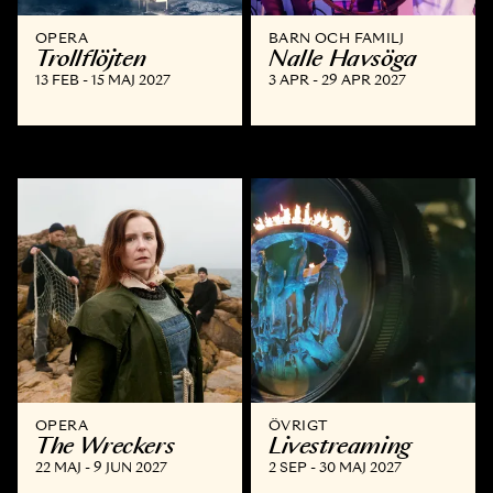
OPERA
BARN OCH FAMILJ
Trollflöjten
Nalle Havsöga
13 FEB - 15 MAJ 2027
3 APR - 29 APR 2027
OPERA
ÖVRIGT
The Wreckers
Livestreaming
22 MAJ - 9 JUN 2027
2 SEP - 30 MAJ 2027