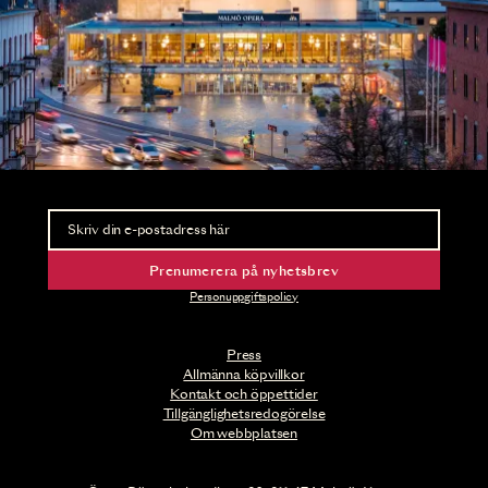
Nyhetsbrev
Ta del av förhandsinformation och biljettsläpp.
Prenumerera på nyhetsbrev
Personuppgiftspolicy
Press
Allmänna köpvillkor
Kontakt och öppettider
Tillgänglighetsredogörelse
Om webbplatsen