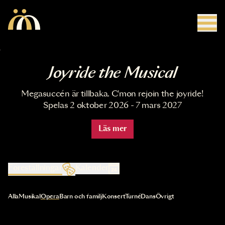
Hoppa till huvudinnehåll
Joyride the Musical
Megasuccén är tillbaka. C'mon rejoin the joyride!
Spelas 2 oktober 2026 - 7 mars 2027
Läs mer
Föreställningar
Kalender
Val av kategori uppdaterar innehållet automatiskt
Alla
Musikal
Opera
Barn och familj
Konsert
Turné
Dans
Övrigt