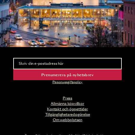
Nyhetsbrev
Ta del av förhandsinformation och biljettsläpp.
Prenumerera på nyhetsbrev
Personuppgiftspolicy
Press
Allmänna köpvillkor
Kontakt och öppettider
Tillgänglighetsredogörelse
Om webbplatsen