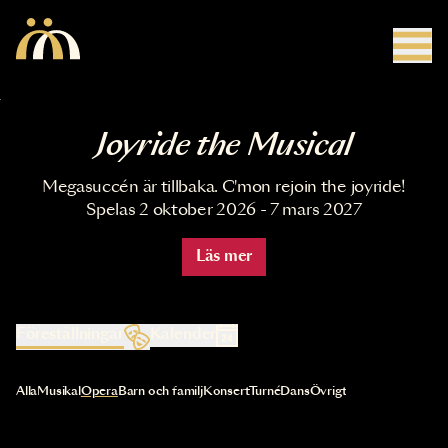
Hoppa till huvudinnehåll
Joyride the Musical
Megasuccén är tillbaka. C'mon rejoin the joyride!
Spelas 2 oktober 2026 - 7 mars 2027
Läs mer
Föreställningar
Kalender
Val av kategori uppdaterar innehållet automatiskt
Alla
Musikal
Opera
Barn och familj
Konsert
Turné
Dans
Övrigt