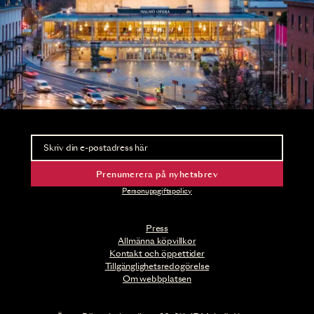
Nyhetsbrev
Ta del av förhandsinformation och biljettsläpp.
Prenumerera på nyhetsbrev
Personuppgiftspolicy
Press
Allmänna köpvillkor
Kontakt och öppettider
Tillgänglighetsredogörelse
Om webbplatsen