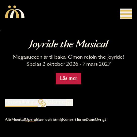
Hoppa till huvudinnehåll
Joyride the Musical
Megasuccén är tillbaka. C'mon rejoin the joyride!
Spelas 2 oktober 2026 - 7 mars 2027
Läs mer
Föreställningar
Kalender
Val av kategori uppdaterar innehållet automatiskt
Alla
Musikal
Opera
Barn och familj
Konsert
Turné
Dans
Övrigt