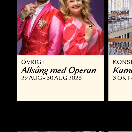
ÖVRIGT
K
Allsång med Operan
K
29 AUG - 30 AUG 2026
3 