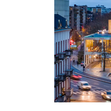
Förgyll ditt
dryck.