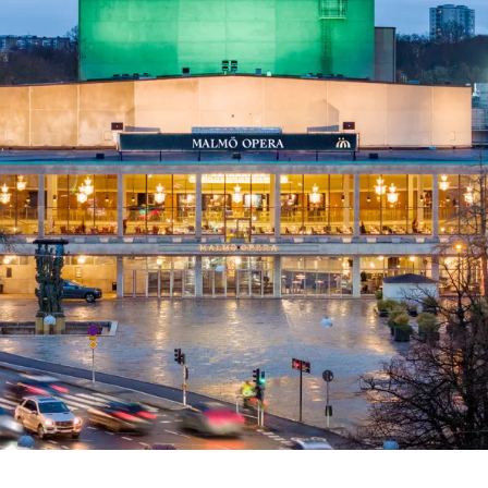
 besök med mat och
Blädd
26/27