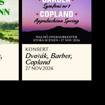
KONSERT
 Brahms,
Dvořák, Barber,
nn
Copland