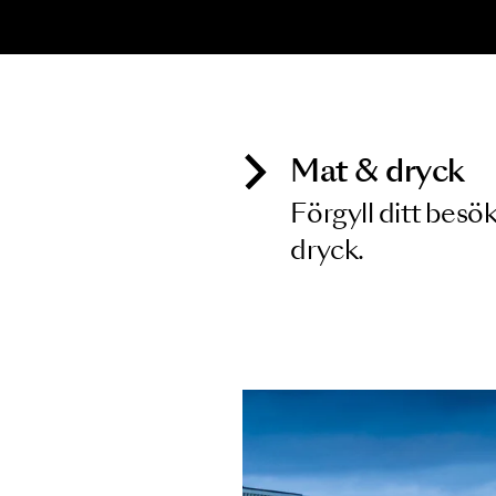
KONSERT
K
Haydn
M
K
19 FEB 2027
2
Mat & dry