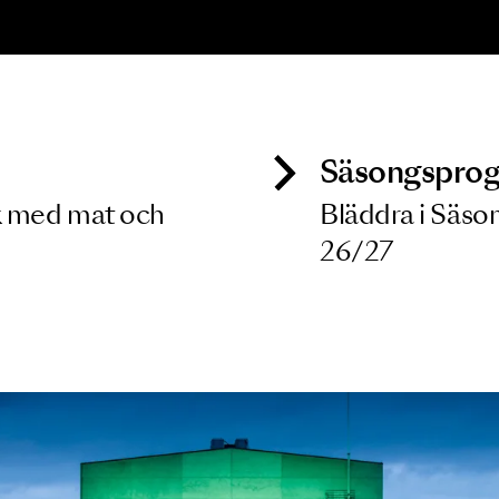
ONSERT
ozart, Britten,
elly, Elgar
8 MAJ 2027
ck
Säso