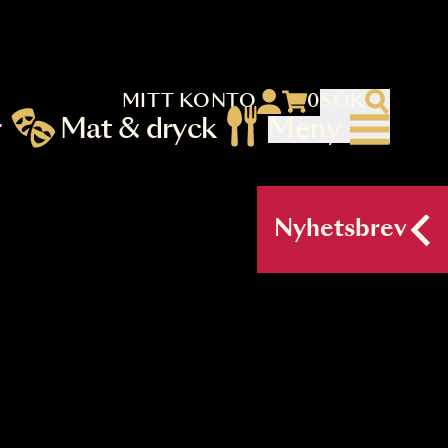
MITT KONTO
 menu)
llningar
Mat & dryck
Me
nu (primary) SV
Nyh