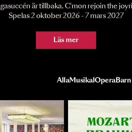
Joyride the Mu
Megasuccén är tillbaka. C'mon rejoin 
Spelas 2 oktober 2026 - 7 mar
Läs mer
r
Val av kategori
Alla
Musikal
Op