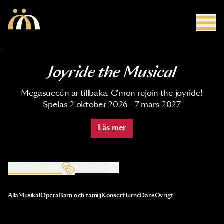
Hoppa till huvudinnehåll
Joyride the Musical
Megasuccén är tillbaka. C'mon rejoin the joyride!
Spelas 2 oktober 2026 - 7 mars 2027
Läs mer
Föreställningar
Kalender
Val av kategori uppdaterar innehållet automatiskt
Alla
Musikal
Opera
Barn och familj
Konsert
Turné
Dans
Övrigt