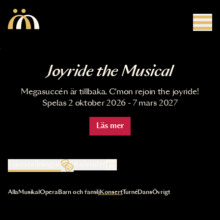
Hoppa till huvudinnehåll
Joyride the Musical
Megasuccén är tillbaka. C'mon rejoin the joyride!
Spelas 2 oktober 2026 - 7 mars 2027
Läs mer
Föreställningar
Kalender
Val av kategori uppdaterar innehållet automatiskt
Alla
Musikal
Opera
Barn och familj
Konsert
Turné
Dans
Övrigt