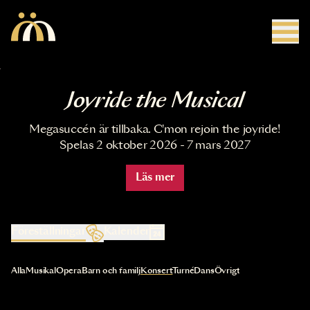
Hoppa till huvudinnehåll
Joyride the Musical
Megasuccén är tillbaka. C'mon rejoin the joyride!
Spelas 2 oktober 2026 - 7 mars 2027
Läs mer
Föreställningar
Kalender
Val av kategori uppdaterar innehållet automatiskt
Alla
Musikal
Opera
Barn och familj
Konsert
Turné
Dans
Övrigt