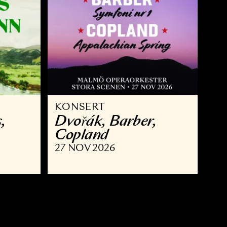
KONSERT
 Brahms,
Dvořák, Barber,
nn
Copland