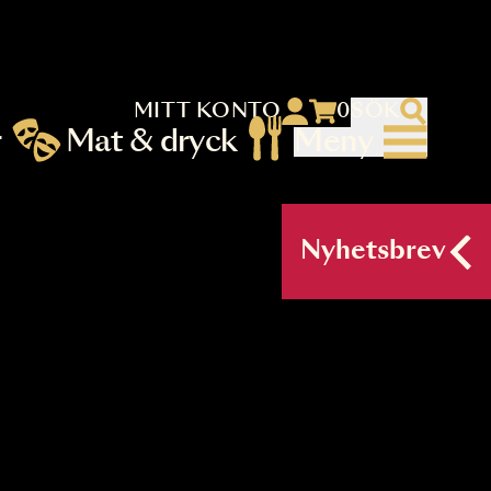
MITT KONTO
 menu)
llningar
Mat & dryck
Me
nu (primary) SV
Nyh