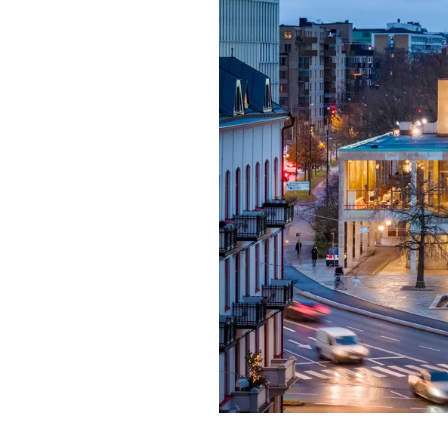
Förgyll ditt
dryck.