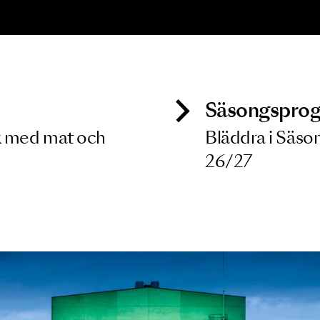
ONSERT
ozart, Britten,
elly, Elgar
8 MAJ 2027
ck
Säso