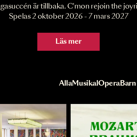
Joyride the Mu
Megasuccén är tillbaka. C'mon rejoin 
Spelas 2 oktober 2026 - 7 mar
Läs mer
r
Val av kategori
Alla
Musikal
Op