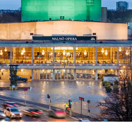
 besök med mat och
Blädd
26/27