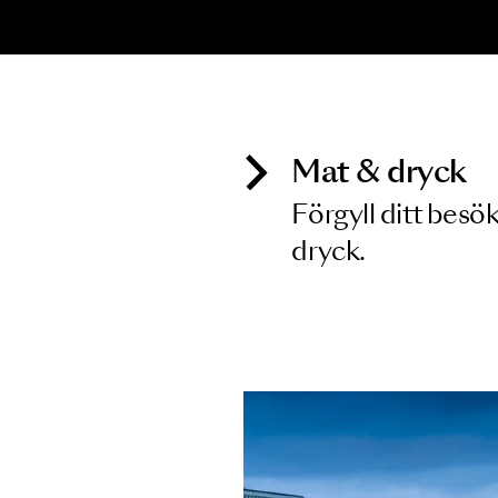
KONSERT
K
Haydn
M
K
19 FEB 2027
2
Mat & dry