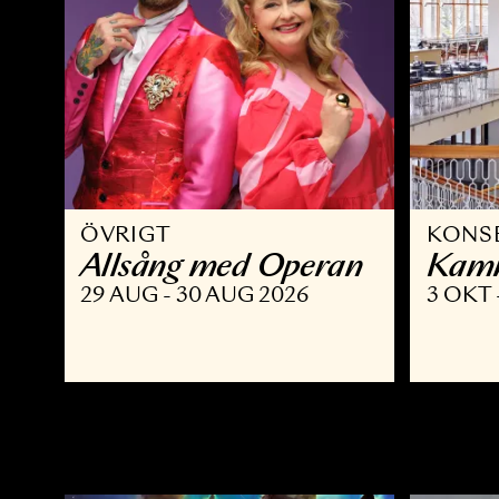
ÖVRIGT
K
Allsång med Operan
K
29 AUG - 30 AUG 2026
3 