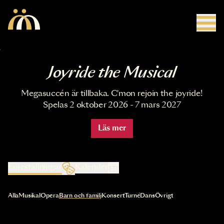
Hoppa till huvudinnehåll
Joyride the Musical
Megasuccén är tillbaka. C'mon rejoin the joyride!
Spelas 2 oktober 2026 - 7 mars 2027
Läs mer
Föreställningar
Kalender
Val av kategori uppdaterar innehållet automatiskt
Alla
Musikal
Opera
Barn och familj
Konsert
Turné
Dans
Övrigt