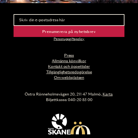
Nyhetsbrev
Ta del av förhandsinformation och biljettsläpp.
Prenumerera på nyhetsbrev
Personuppgiftspolicy
Press
Allmänna köpvillkor
Kontakt och öppettider
Tillgänglighetsredogörelse
Om webbplatsen
Östra Rönneholmsvägen 20, 211 47 Malmö,
Karta
Biljettkassa 040-20 85 00