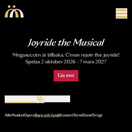
Hoppa till huvudinnehåll
Joyride the Musical
Megasuccén är tillbaka. C'mon rejoin the joyride!
Spelas 2 oktober 2026 - 7 mars 2027
Läs mer
Föreställningar
Kalender
Val av kategori uppdaterar innehållet automatiskt
Alla
Musikal
Opera
Barn och familj
Konsert
Turné
Dans
Övrigt