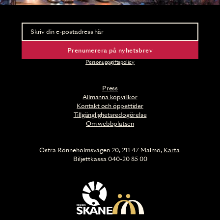
Nyhetsbrev
Ta del av förhandsinformation och biljettsläpp.
Prenumerera på nyhetsbrev
Personuppgiftspolicy
Press
Allmänna köpvillkor
Kontakt och öppettider
Tillgänglighetsredogörelse
Om webbplatsen
Östra Rönneholmsvägen 20, 211 47 Malmö,
Karta
Biljettkassa 040-20 85 00