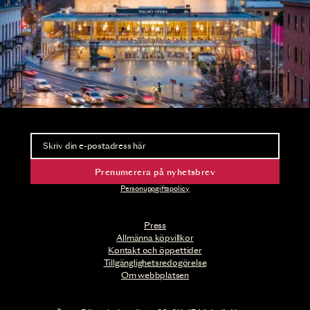
Nyhetsbrev
Ta del av förhandsinformation och biljettsläpp.
Prenumerera på nyhetsbrev
Personuppgiftspolicy
Press
Allmänna köpvillkor
Kontakt och öppettider
Tillgänglighetsredogörelse
Om webbplatsen