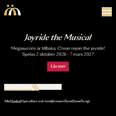
Hoppa till huvudinnehåll
Joyride the Musical
Megasuccén är tillbaka. C'mon rejoin the joyride!
Spelas 2 oktober 2026 - 7 mars 2027
Läs mer
Föreställningar
Kalender
Val av kategori uppdaterar innehållet automatiskt
Alla
Musikal
Opera
Barn och familj
Konsert
Turné
Dans
Övrigt