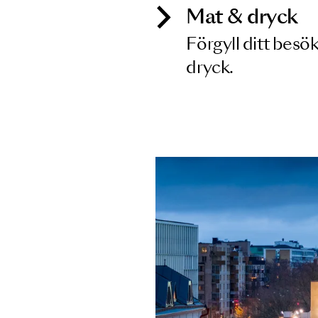
Mat & dry
Förgyll ditt
dryck.