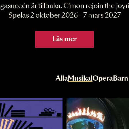
Joyride the Mu
Megasuccén är tillbaka. C'mon rejoin 
Spelas 2 oktober 2026 - 7 mar
Läs mer
r
Val av kategori
Alla
Musikal
Op