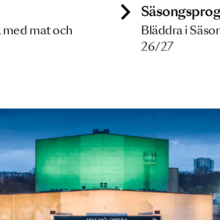
ck
Säso
 besök med mat och
Blädd
26/27