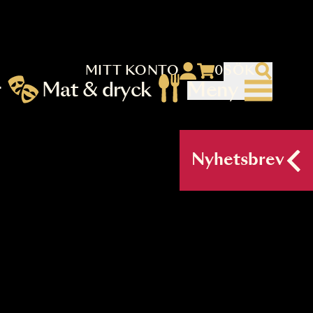
MITT KONTO
 menu)
llningar
Mat & dryck
Me
nu (primary) SV
Nyh