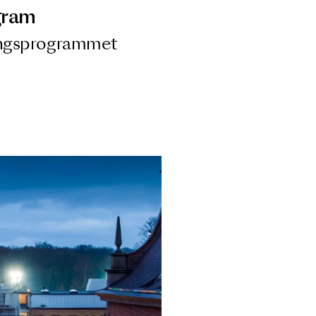
ngsprogram
ra i Säsongsprogrammet