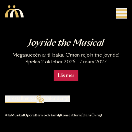
Hoppa till huvudinnehåll
Joyride the Musical
Megasuccén är tillbaka. C'mon rejoin the joyride!
Spelas 2 oktober 2026 - 7 mars 2027
Läs mer
Föreställningar
Kalender
Val av kategori uppdaterar innehållet automatiskt
Alla
Musikal
Opera
Barn och familj
Konsert
Turné
Dans
Övrigt