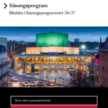
Säsongsprogram
Bläddra i Säsongsprogrammet 26/27
Nyhetsbrev
Ta del av förhandsinformation och biljettsläpp.