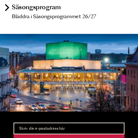
Säsongsprogram
Bläddra i Säsongsprogrammet 26/27
Nyhetsbrev
Ta del av förhandsinformation och biljettsläpp.