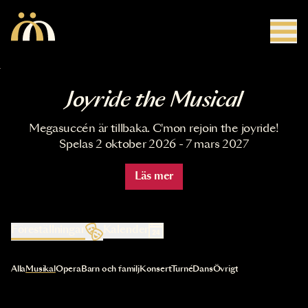
Hoppa till huvudinnehåll
Joyride the Musical
Megasuccén är tillbaka. C'mon rejoin the joyride!
Spelas 2 oktober 2026 - 7 mars 2027
Läs mer
Föreställningar
Kalender
Val av kategori uppdaterar innehållet automatiskt
Alla
Musikal
Opera
Barn och familj
Konsert
Turné
Dans
Övrigt