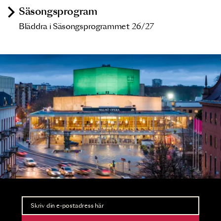
Säsongsprogram
Bläddra i Säsongsprogrammet 26/27
Nyhetsbrev
Ta del av förhandsinformation och biljettsläpp.