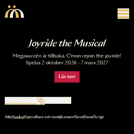
Hoppa till huvudinnehåll
Joyride the Musical
Megasuccén är tillbaka. C'mon rejoin the joyride!
Spelas 2 oktober 2026 - 7 mars 2027
Läs mer
Föreställningar
Kalender
Val av kategori uppdaterar innehållet automatiskt
Alla
Musikal
Opera
Barn och familj
Konsert
Turné
Dans
Övrigt