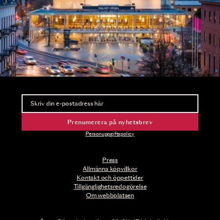
Nyhetsbrev
Ta del av förhandsinformation och biljettsläpp.
Prenumerera på nyhetsbrev
Personuppgiftspolicy
Press
Allmänna köpvillkor
Kontakt och öppettider
Tillgänglighetsredogörelse
Om webbplatsen