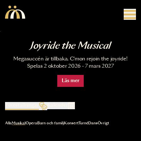
Hoppa till huvudinnehåll
Joyride the Musical
Megasuccén är tillbaka. C'mon rejoin the joyride!
Spelas 2 oktober 2026 - 7 mars 2027
Läs mer
Föreställningar
Kalender
Val av kategori uppdaterar innehållet automatiskt
Alla
Musikal
Opera
Barn och familj
Konsert
Turné
Dans
Övrigt