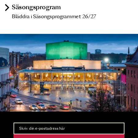
Säsongsprogram
Bläddra i Säsongsprogrammet 26/27
Nyhetsbrev
Ta del av förhandsinformation och biljettsläpp.