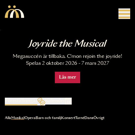
Hoppa till huvudinnehåll
Joyride the Musical
Megasuccén är tillbaka. C'mon rejoin the joyride!
Spelas 2 oktober 2026 - 7 mars 2027
Läs mer
Föreställningar
Kalender
Val av kategori uppdaterar innehållet automatiskt
Alla
Musikal
Opera
Barn och familj
Konsert
Turné
Dans
Övrigt