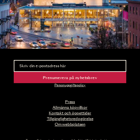
Nyhetsbrev
Ta del av förhandsinformation och biljettsläpp.
Prenumerera på nyhetsbrev
Personuppgiftspolicy
Press
Allmänna köpvillkor
Kontakt och öppettider
Tillgänglighetsredogörelse
Om webbplatsen