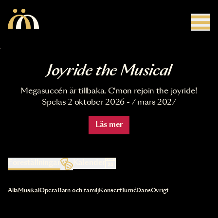
Hoppa till huvudinnehåll
Joyride the Musical
Megasuccén är tillbaka. C'mon rejoin the joyride!
Spelas 2 oktober 2026 - 7 mars 2027
Läs mer
Föreställningar
Kalender
Val av kategori uppdaterar innehållet automatiskt
Alla
Musikal
Opera
Barn och familj
Konsert
Turné
Dans
Övrigt