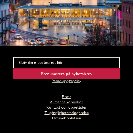
Nyhetsbrev
Ta del av förhandsinformation och biljettsläpp.
Prenumerera på nyhetsbrev
Personuppgiftspolicy
Press
Allmänna köpvillkor
Kontakt och öppettider
Tillgänglighetsredogörelse
Om webbplatsen