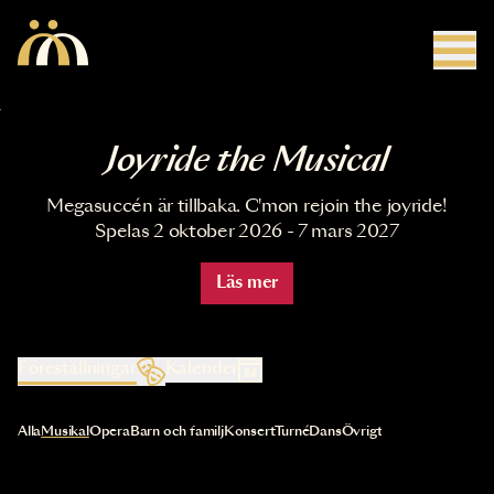
Hoppa till huvudinnehåll
Joyride the Musical
Megasuccén är tillbaka. C'mon rejoin the joyride!
Spelas 2 oktober 2026 - 7 mars 2027
Läs mer
Föreställningar
Kalender
Val av kategori uppdaterar innehållet automatiskt
Alla
Musikal
Opera
Barn och familj
Konsert
Turné
Dans
Övrigt