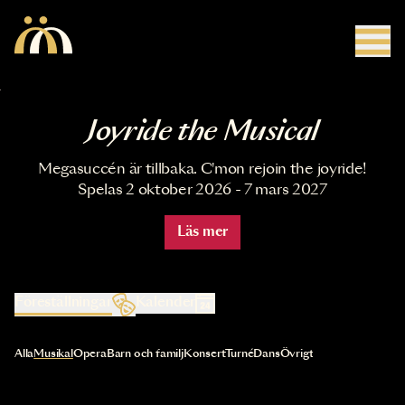
Hoppa till huvudinnehåll
Joyride the Musical
Megasuccén är tillbaka. C'mon rejoin the joyride!
Spelas 2 oktober 2026 - 7 mars 2027
Läs mer
Föreställningar
Kalender
Val av kategori uppdaterar innehållet automatiskt
Alla
Musikal
Opera
Barn och familj
Konsert
Turné
Dans
Övrigt