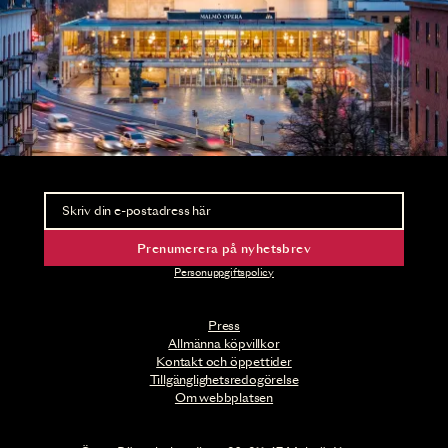
Nyhetsbrev
Ta del av förhandsinformation och biljettsläpp.
Prenumerera på nyhetsbrev
Personuppgiftspolicy
Press
Allmänna köpvillkor
Kontakt och öppettider
Tillgänglighetsredogörelse
Om webbplatsen