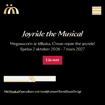
Hoppa till huvudinnehåll
Joyride the Musical
Megasuccén är tillbaka. C'mon rejoin the joyride!
Spelas 2 oktober 2026 - 7 mars 2027
Läs mer
Föreställningar
Kalender
Val av kategori uppdaterar innehållet automatiskt
Alla
Musikal
Opera
Barn och familj
Konsert
Turné
Dans
Övrigt