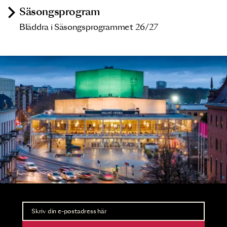
Säsongsprogram
Bläddra i Säsongsprogrammet 26/27
Nyhetsbrev
Ta del av förhandsinformation och biljettsläpp.