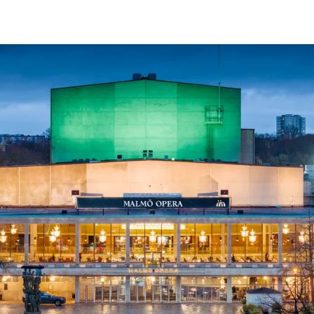
ck
Säso
 besök med mat och
Blädd
26/27