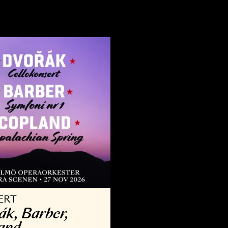
VRIGT
KONSERT
llsång med Operan
Kammar­
9 AUG - 30 AUG 2026
3 OKT - 29 