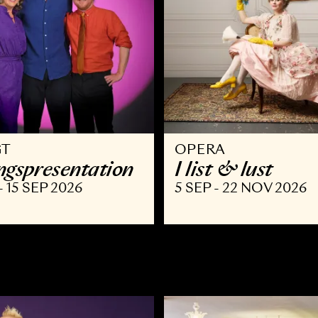
VRIGT
OPERA
äsongspresentation
I list & l
AUG - 15 SEP 2026
5 SEP - 22 