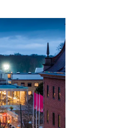
ngsprogram
ra i Säsongsprogrammet