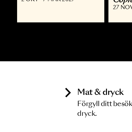
MUSIKAL
K
Joyride the Musical
D
C
2 OKT - 7 MAR 2027
2