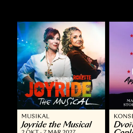
OPERA
Ö
Kvarteret Korpen
A
14 NOV - 10 JAN 2027
2