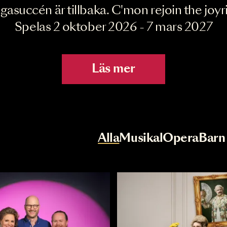
Joyride the Mu
Megasuccén är tillbaka. C'mon rejoin 
Spelas 2 oktober 2026 - 7 mar
Läs mer
r
Val av kategori
Alla
Musikal
Op