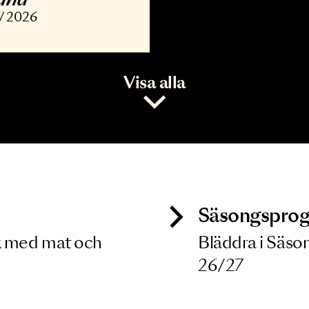
ONSERT
vořák, Barber,
opland
7 NOV 2026
Visa alla