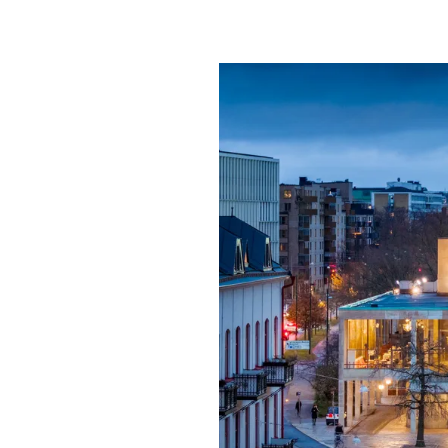
Mat & dry
Förgyll ditt
dryck.