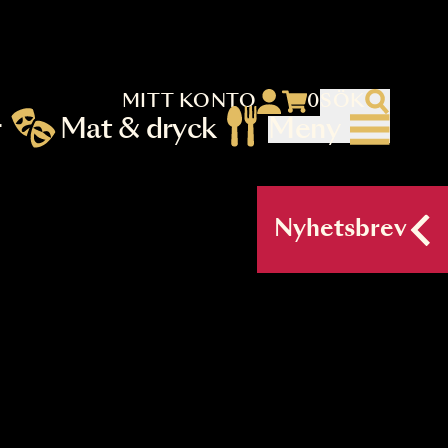
MITT KONTO
 menu)
llningar
Mat & dryck
Me
nu (primary) SV
Nyh