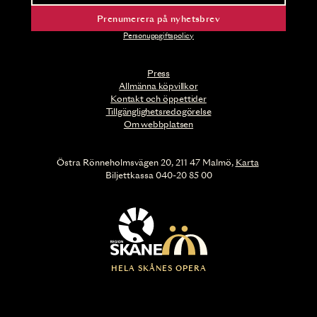
Prenumerera på nyhetsbrev
Personuppgiftspolicy
Press
Allmänna köpvillkor
Kontakt och öppettider
Tillgänglighetsredogörelse
Om webbplatsen
Östra Rönneholmsvägen 20, 211 47 Malmö,
Karta
Biljettkassa 040-20 85 00
HELA SKÅNES OPERA