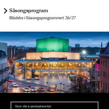
Säsongsprogram
Bläddra i Säsongsprogrammet 26/27
Nyhetsbrev
Ta del av förhandsinformation och biljettsläpp.