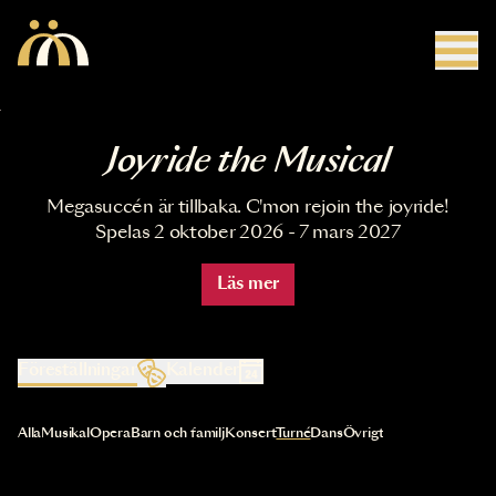
Hoppa till huvudinnehåll
Joyride the Musical
Megasuccén är tillbaka. C'mon rejoin the joyride!
Spelas 2 oktober 2026 - 7 mars 2027
Läs mer
Föreställningar
Kalender
Val av kategori uppdaterar innehållet automatiskt
Alla
Musikal
Opera
Barn och familj
Konsert
Turné
Dans
Övrigt