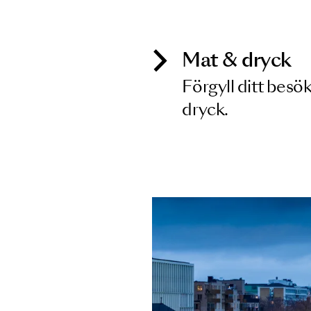
Inga föreställningar matchar
Mat & dry
Förgyll ditt
dryck.