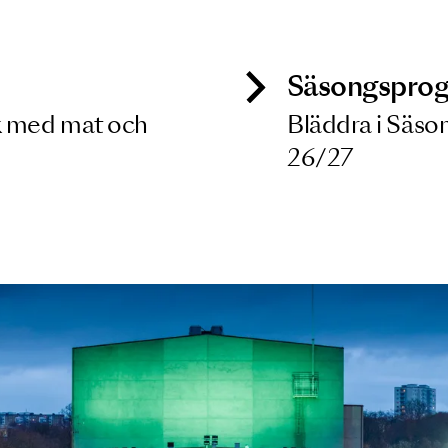
 dina filterkriterier
ck
Säso
 besök med mat och
Blädd
26/27