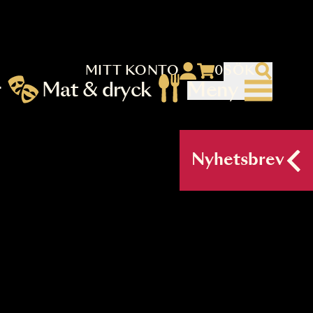
MITT KONTO
 menu)
llningar
Mat & dryck
Me
nu (primary) SV
Nyh