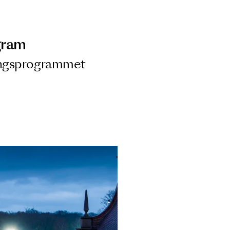
ngsprogram
ra i Säsongsprogrammet