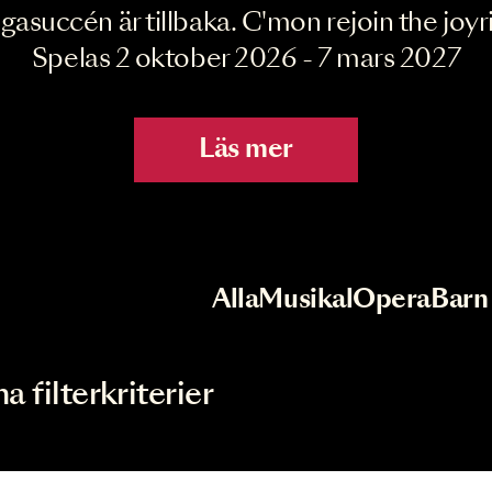
Joyride the Mu
Megasuccén är tillbaka. C'mon rejoin 
Spelas 2 oktober 2026 - 7 mar
Läs mer
r
Val av kategori
Alla
Musikal
Op