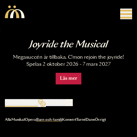
Hoppa till huvudinnehåll
Joyride the Musical
Megasuccén är tillbaka. C'mon rejoin the joyride!
Spelas 2 oktober 2026 - 7 mars 2027
Läs mer
Föreställningar
Kalender
Val av kategori uppdaterar innehållet automatiskt
Alla
Musikal
Opera
Barn och familj
Konsert
Turné
Dans
Övrigt