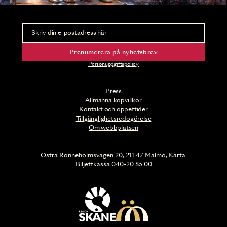
Nyhetsbrev
Ta del av förhandsinformation och biljettsläpp.
Prenumerera på nyhetsbrev
Personuppgiftspolicy
Press
Allmänna köpvillkor
Kontakt och öppettider
Tillgänglighetsredogörelse
Om webbplatsen
Östra Rönneholmsvägen 20, 211 47 Malmö,
Karta
Biljettkassa 040-20 85 00