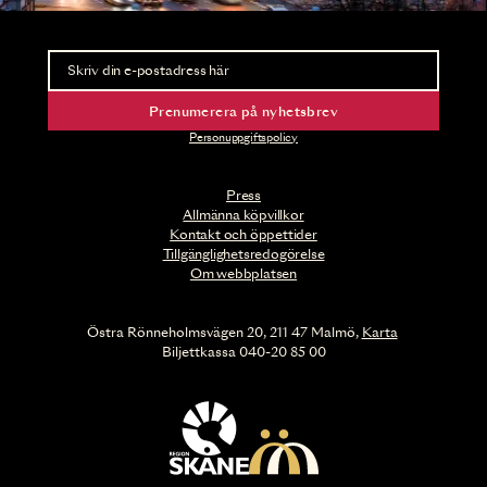
Nyhetsbrev
Ta del av förhandsinformation och biljettsläpp.
Prenumerera på nyhetsbrev
Personuppgiftspolicy
Press
Allmänna köpvillkor
Kontakt och öppettider
Tillgänglighetsredogörelse
Om webbplatsen
Östra Rönneholmsvägen 20, 211 47 Malmö,
Karta
Biljettkassa 040-20 85 00