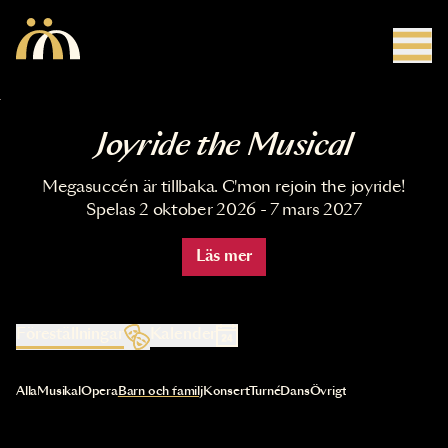
Hoppa till huvudinnehåll
Joyride the Musical
Megasuccén är tillbaka. C'mon rejoin the joyride!
Spelas 2 oktober 2026 - 7 mars 2027
Läs mer
Föreställningar
Kalender
Val av kategori uppdaterar innehållet automatiskt
Alla
Musikal
Opera
Barn och familj
Konsert
Turné
Dans
Övrigt