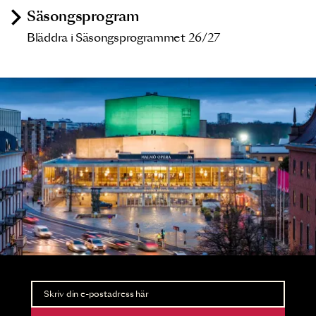
Säsongsprogram
Bläddra i Säsongsprogrammet 26/27
Nyhetsbrev
Ta del av förhandsinformation och biljettsläpp.