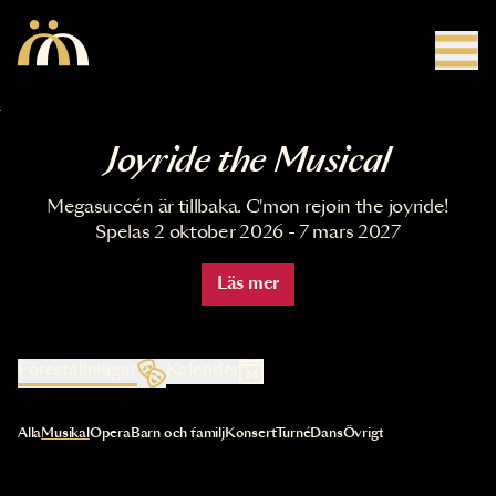
Hoppa till huvudinnehåll
Joyride the Musical
Megasuccén är tillbaka. C'mon rejoin the joyride!
Spelas 2 oktober 2026 - 7 mars 2027
Läs mer
Föreställningar
Kalender
Val av kategori uppdaterar innehållet automatiskt
Alla
Musikal
Opera
Barn och familj
Konsert
Turné
Dans
Övrigt